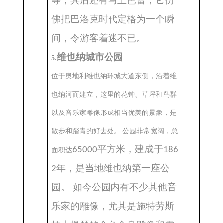
等，其后还有马上芭蕾，它仿
佛把巴洛克时代定格为一个瞬
间，令游客着迷不已。
维也纳城市公园
5.
位于奥地利维也纳环城大道东侧，沿着维
也纳河而建立，这里的花钟、草坪和鸟群
以及音乐家雕像形成相当优美的景象，是
散步和踏青的好去处。 公园非常宽阔，总
平方米，建成于
65000
186
面积达
年，是当地维也纳第一座公
2
园。 如今公园内有不少其他音
乐家的雕像，尤其是施特劳斯