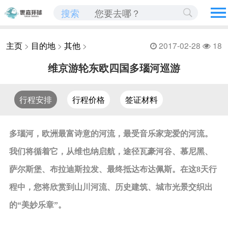
搜索
主页
>
目的地
>
其他
>
2017-02-28
18
维京游轮东欧四国多瑙河巡游
行程安排
行程价格
签证材料
多瑙河，欧洲最富诗意的河流，最受音乐家宠爱的河流。
我们将循着它，从维也纳启航，途径瓦豪河谷、慕尼黑、
萨尔斯堡、布拉迪斯拉发、最终抵达布达佩斯。在这
8天行
程中，您将欣赏到山川河流、历史建筑、城市光景交织出
的“美妙乐章”。