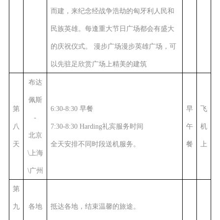
而建，来纪念经战争浩劫的匈牙利人民和
民族英雄。每逢重大节日广场都会有盛大
的庆祝仪式。 漫步广场漫步英雄广场，可
以先驻足欣赏广场上精美的建筑
布达
佩斯
第
6:30-8:30 早餐
早
飞
-
八
7:30-8:30 Harding礼宾服务时间
午
机
北京
天
全天安排不同时段送机服务
。
餐
上
\上海
\广州
第
九
各地
抵达各地，结束温馨的旅途。