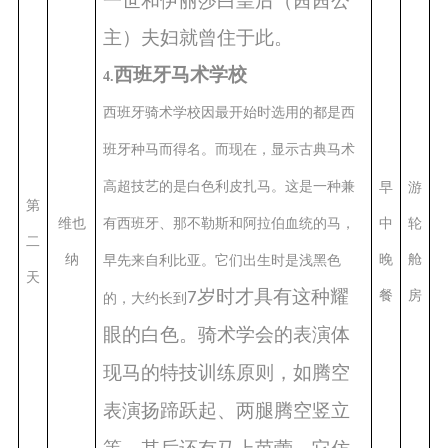
一世和伊丽莎白皇后（茜茜公
主）夫妇就曾住于此。
西班牙马术学校
4.
西班牙骑术学校因最开始时选用的都是西
班牙种马而得名。而现在，显示古典马术
高超技艺的是白色利皮扎马。这是一种兼
早
游
第
维也
中
轮
有西班牙、那不勒斯和阿拉伯血统的马，
二
纳
晚
舱
早先来自利比亚。它们出生时是浅黑色
天
岁时才具有这种耀
餐
房
7
的，大约长到
眼的白色。骑术学会的表演体
现马的特技训练原则，如腾空
表演扬蹄跃起、两腿腾空竖立