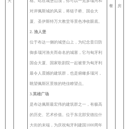
天
格。站在城堡山顶，你可以一览多瑙河和
餐
房
对岸佩斯城的风采，将链子桥、国会大
厦、圣伊斯特万大教堂等景色净收眼底。
2. 渔人堡
位于布达一侧的城堡山上，为纪念昔日防
御多瑙河渔夫而命名的城塞，它与匈牙利
国会大厦、国家歌剧院一起被誉为匈牙利
最令人震撼的建筑群，也是俯瞰多瑙河，
眺望佩斯区景致的绝佳瞭望点。
3.英雄广场
是布达佩斯最宏伟的建筑群之一，有极高
的历史、艺术价值。位于东北部安德拉什
大街的末端，为庆祝匈牙利建国1000周年