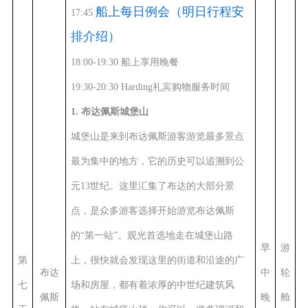
船上每日例会（明日行程安
17:45
排介绍）
18:00-19:30
船上享用晚餐
19:30
-
20:30 Harding
礼宾购物服务时间
1. 布达佩斯城堡山
城堡山是来到布达佩斯游客游览最多景点
最为集中的地方，它的历史可以追溯到公
元13世纪。这里汇集了布达的大部分景
点，是众多游客选择开始游览布达佩斯
的“第一站”。观光首选地走在城堡山路
早
游
第
上，很快就会发现这里的街道和沿途的广
布达
中
轮
七
场和房屋，都有着浓厚的中世纪建筑风
佩斯
晚
舱