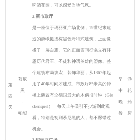
啤酒花园，可以感受当地气氛。
2.新市政厅
是一座位于玛丽亚广场北侧，19世纪末建
造的巍峨挺拔棕黑色哥特式建筑，上面像
撒了一层白霜。它的正面窗间壁龛立有拜
恩历代君王、圣徒和神话英雄的塑像。整
个建筑布局恢宏、装饰华丽，从1867年起
慕尼
早
游
用了40年时间才建成。市政厅85米高的钟
第
黑
中
轮
楼上装置有全德国最大的木偶报时钟（Glo
四
-
晚
舱
ckenspiel），每天上午吸引不少游到此观
天
帕绍
餐
房
看，特别是初到慕尼黑的人，都不愿错过
机会。