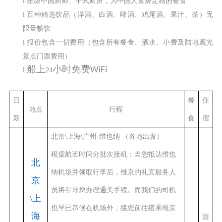
l
星级中国厨师、中式厨房，为中国人量身定制的餐食
l
百种精选饮品（洋酒、白酒、啤酒、鸡尾酒、果汁、茶）无
限量畅饮
l
报价包含一切费用（包含所有餐食、酒水、小费及陆地观光
景点门票费用）
船上
小时免费
WiFi
l
24
日
餐
住
地点
行程
期
食
宿
北京\上海\广州-维也纳 （各地出发）
根据航班时间分批次接机：当您抵达维也
北
纳机场并领取行李后，维京的礼宾服务人
京
员将引导您办理通关手续。而我们的司机
\上
也早已恭候在机场外，接您前往搭乘维京
海
游