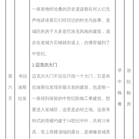
一座座饱经沧桑的历史遗迹都在对人们无
声地讲述着它们经历过的时光与故事。老
城区的房子大多是巴洛克风格的建筑，漫
步在老城方石铺就街道上，仿佛穿越到了
中世纪。
2.迈克尔大门
早
游
第
布拉
迈克尔大门不仅仅只指一个大门，它是布
中
轮
六
迪斯
拉迪斯拉发现存最古老的建筑，也是唯一
晚
舱
天
拉发
一座得到保留的中世纪防御工事建筑。想
餐
房
要进入老城区，这里是必经之地。这座哥
特式的塔楼约建于14世纪中叶，共有51米
高，登上塔楼顶端的露台，是俯瞰老城美