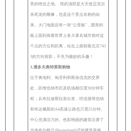
景的绝佳之地。 塔的顶部是大天使迈克尔
杀死龙的雕像，也是这个景点名称的由
来。大门地面还有一块“公里板”，圆形的
板上面刻画着世界上各大著名城市相对这
个点的方位和距离，站在上面朝着北京743
3的方向留影，不失为极妙的乐趣！
3.潘多夫奥特莱斯购物
位于奥地利、匈牙利和斯洛伐克的交界
处，距维也纳市区及机场都仅需30分钟车
程；从布拉迪斯拉发出发，经连接维也纳
和布达佩斯的A4高速公路也只需25分钟。
中心充满活力的、色彩艳丽的建筑沿袭了
当地布尔根兰(Burgenland)式的建筑风格，