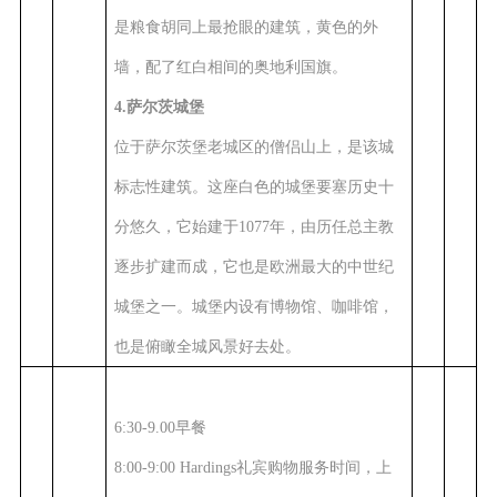
是粮食胡同上最抢眼的建筑，黄色的外
墙，配了红白相间的奥地利国旗。
4.萨尔茨城堡
位于萨尔茨堡老城区的僧侣山上，是该城
标志性建筑。这座白色的城堡要塞历史十
分悠久，它始建于1077年，由历任总主教
逐步扩建而成，它也是欧洲最大的中世纪
城堡之一。城堡内设有博物馆、咖啡馆，
也是俯瞰全城风景好去处。
6:30-9.00早餐
8:00-9:00 Hardings礼宾购物服务时间，上