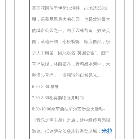
英国花园位于伊萨尔河畔，占地达350公
顷，是慕尼黑最大的公园，也是欧洲最大
的城市公园之一。由于园林营造上效法英
国，草地开阔，小径蜿蜒，顺应自然，极
少人工雕凿，因此起名“英国公园”。园中
草坪浓绿，林荫密布，野鸭嬉水河中，天
鹅漫步草坪，一派和谐的自然风光。
6:30-8:30 早餐
7:30-8:30礼宾购物服务时间
8:30-10:00乘车前往萨尔茨堡全天活动-
《音乐之声主题》之旅，途中经停月亮湖
米拉
游览。抵达萨尔茨堡步行游览老城：