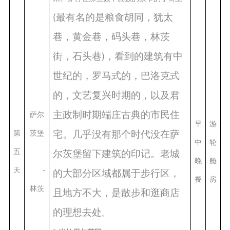
最有名的是粮食胡同，犹太
(
巷，黄金巷，码头巷，林茨
街，石头巷
，看到的建筑有中
)
世纪的，罗马式的，巴洛克式
的，文艺复兴时期的，以及君
主政制时期端庄古典的市民住
萨尔
早
游
宅。几乎没有那个时代没在萨
第
茨堡
中
轮
五
尔茨堡留下建筑的印记。老城
晚
舱
天
-
的大部分区域都属于步行区，
餐
房
林茨
且地方不大，是散步和逛商店
的理想去处
。