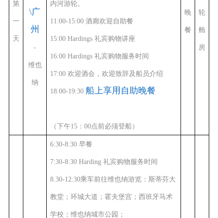
第
内河游轮。
\广
晚
轮
一
11:00
-
15:00
酒廊欢迎自助餐
州
餐
舱
天
15:00 Hardings
礼宾购物讲座
-
房
16:00 Hardings
礼宾购物服务时间
维也
17:00
欢迎酒会，欢迎致辞及船员介绍
纳
船上享用自助晚餐
18:00-19:30
（下午
15：00点前必须登船）
6:30-8:30 早餐
7:30-8:30 Harding 礼宾购物服务时间
8.30-12:30乘车前往维也纳游览：斯蒂芬大
教堂；环城大道；霍夫堡宫；
西班牙马术
学校
；维也纳城市公园；