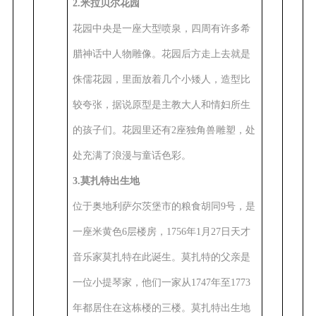
2.米拉贝尔花园
花园中央是一座大型喷泉，四周有许多希
腊神话中人物雕像。花园后方走上去就是
侏儒花园，里面放着几个小矮人，造型比
较夸张，据说原型是主教大人和情妇所生
的孩子们。花园里还有2座独角兽雕塑，处
处充满了浪漫与童话色彩。
3.莫扎特出生地
位于奥地利萨尔茨堡市的粮食胡同9号，是
一座米黄色6层楼房，1756年1月27日天才
音乐家莫扎特在此诞生。莫扎特的父亲是
一位小提琴家，他们一家从1747年至1773
年都居住在这栋楼的三楼。莫扎特出生地