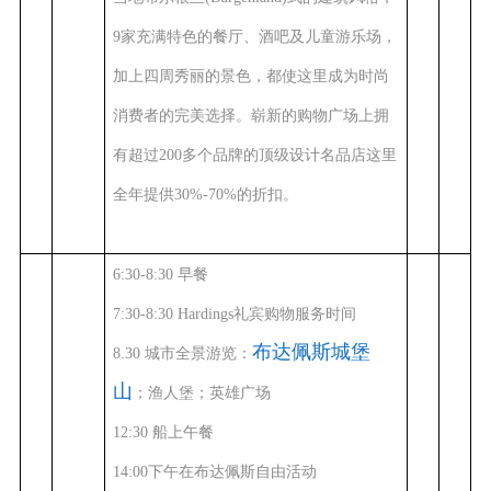
9家充满特色的餐厅、酒吧及儿童游乐场，
加上四周秀丽的景色，都使这里成为时尚
消费者的完美选择。崭新的购物广场上拥
有超过200多个品牌的顶级设计名品店这里
全年提供30%-70%的折扣。
6:30-8:30
早餐
7:30-8:30
Hardings
礼宾购物服务时间
布达佩斯城堡
8.30
城市全景游览：
山
；
渔人堡
；英雄广场
12
:
30
船上午餐
14:00下午在布达佩斯自由活动