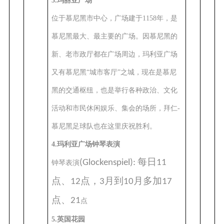
3.玛丽亚广场
位于慕尼黑市中心，广场建于1158年，是
慕尼黑最大、最主要的广场。因慕尼黑的
新、老市政厅都在广场周边，玛利亚广场
又有慕尼黑“城市客厅”之城，现在是慕尼
黑的交通枢纽，也是举行各种政治、文化
活动和市民休闲娱乐、集会的场所，拜仁-
慕尼黑足球队也在这里庆祝胜利。
4.玛利亚广场钟琴表演
每日
(Glockenspiel):
11
钟琴表演
点、
点，
月到
月多加
12
3
10
17
点、
21
点
5.英国花园