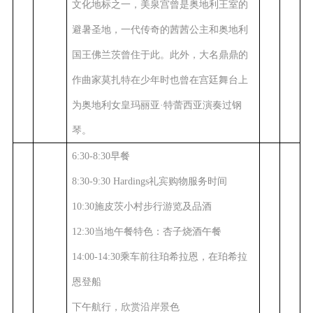
文化地标之一，美泉宫曾是奥地利王室的
避暑圣地，一代传奇的茜茜公主和奥地利
国王佛兰茨曾住于此。此外，大名鼎鼎的
作曲家莫扎特在少年时也曾在宫廷舞台上
为奥地利女皇玛丽亚·特蕾西亚演奏过钢
琴。
6:30-8:30早餐
8:30-9:30 Hardings礼宾购物服务时间
10:30施皮茨小村步行游览及品酒
12:30当地午餐特色：
杏子烧酒午餐
14:00-14:30乘车前往珀希拉恩，在珀希拉
恩登船
下午航行，欣赏沿岸景色